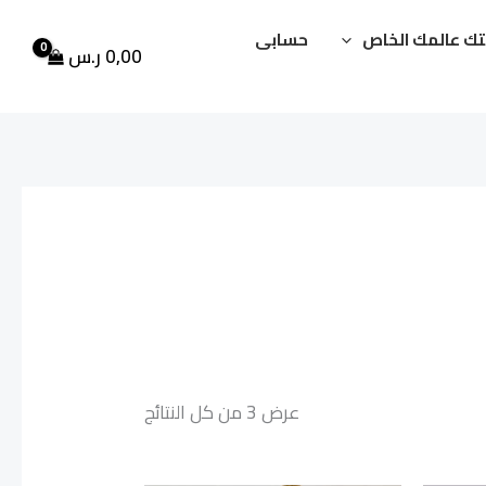
ك عالمك الخاص
حسابى
0,00
ر.س
عرض ⁦3⁩ من كل النتائج