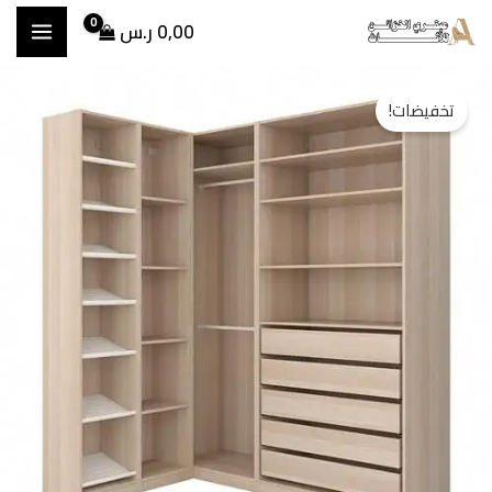
خطي
0,00
ر.س
لى
مية
السعر
السعر
لمحتوى
تخفيضات!
زائن
الأصلي
الحالي
فصيل
بواب
هو:
هو:
شب
4.500,00 ر.س.
3.650,00 ر.س.