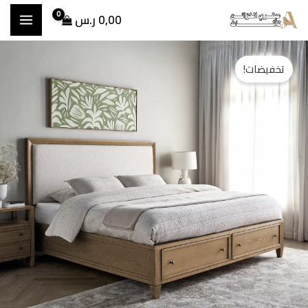
خطي
0,00
ر.س
لى
مية
السعر
السعر
لمحتوى
تخفيضات!
رير
الأصلي
الحالي
وبر
ينج
هو:
هو:
مساحة
5.500,00 ر.س.
4.650,00 ر.س.
خزين
يوبولد
200x20
م