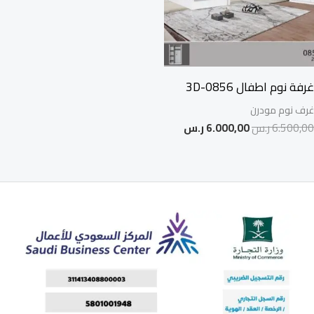
غرفة نوم اطفال 0856-3D
غرف نوم مودرن
6.500,00
ر.س
6.000,00
ر.س