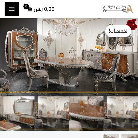
خطي
0,00
ر.س
لى
مية
السعر
السعر
لمحتوى
تخفيضات!
اوله
الأصلي
الحالي
عام
لاسيك
هو:
هو:
T22
33.000,00 ر.س.
31.700,00 ر.س.