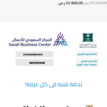
35.000,00
ر.س
33.800,00
ر.س
تحفة فنية فى كل غرفة!