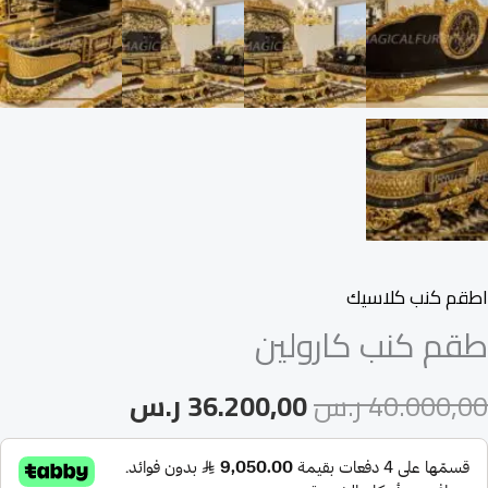
اطقم كنب كلاسيك
طقم كنب كارولين
40.000,00
ر.س
36.200,00
ر.س