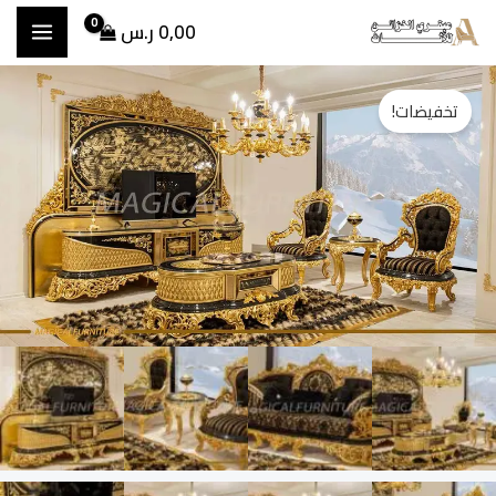
خطي
0,00
ر.س
لى
مية
السعر
السعر
لمحتوى
تخفيضات!
قم
الأصلي
الحالي
نب
ارولين
هو:
هو:
40.000,00 ر.س.
36.200,00 ر.س.