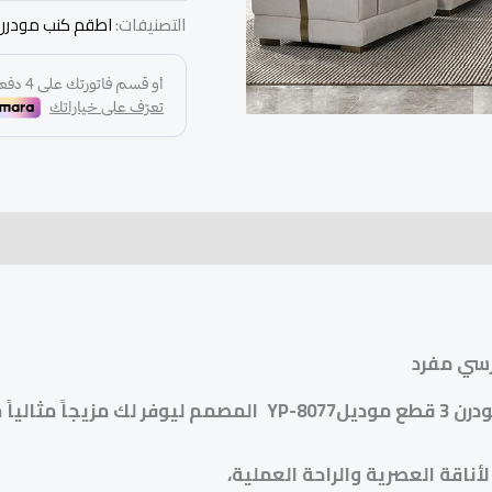
التصنيفات:
اطقم كنب مودرن
سي مفرد
ع موديل
YP-8077 المصمم ليوفر لك مزيجاً مثالياً من الراحة والأناقة.
لأناقة العصرية والراحة العملية،