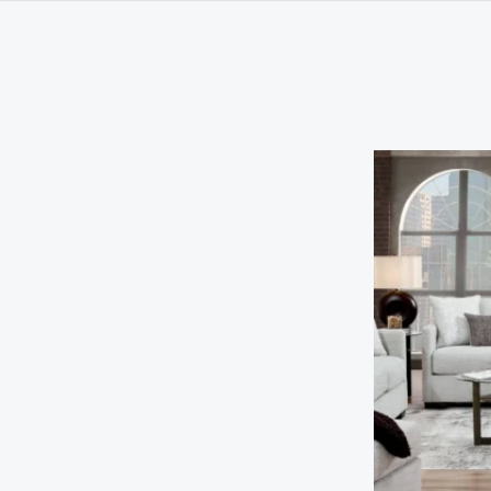
ر
ي
5 ر.س.