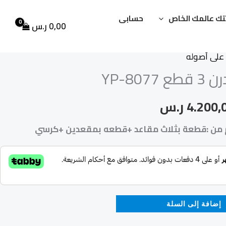
ك عالمك الخاص
حسابى
0,00
ر.س
على أصوله
سعر
السعر
YP-80
أصلي
الحالي
4.200,
ر.س
:
هو:
 من :قطعة بثلاث مقاعد +قطعه بمقعدين +كرسي
6.500 ر.س.
4.200,00 ر.س.
إضافة إلى السلة