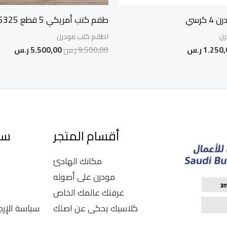
كرسي
طقم كنب أمريكي 5 قطع BH-5325
رن
اطقم كنب مودرن
1.250,
ر.س
9.500,00
ر.س
5.500,00
ر.س
أقسام المتجر
سي
مكانك الهادئ
مودرن على أصوله
غرفتك عالمك الخاص
كلاسيك يحكى عن اصلك
سياسة الإرج