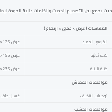
حيث يجمع بين التصميم الحديث والخامات عالية الجودة ليمن
المقاسات ( عرض × عمق × ارتفاع )
الكرسي المفرد
عرض 126× عمق 93× ارتفاع 66سم
كنبة ثنائية
عرض 196× عمق 93× ارتفاع 66سم
كنبة ثلاثية
عرض 236× عمق93× ارتفاع66 سم
مواصفات القماش
توصيات التنظيف
غسيل جاف
مواصفات الخشب