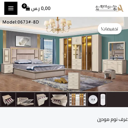
خطي
0,00
ر.س
لى
مية
السعر
السعر
لمحتوى
تخفيضات!
رفة
الأصلي
الحالي
وم
067
هو:
هو:
7.800,00 ر.س.
7.100,00 ر.س.
غرف نوم مودرن