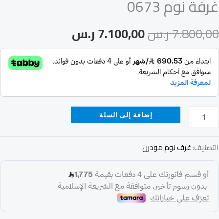
غرفة نوم 0673
7.800,00
ر.س
7.100,00
ر.س
إضافة إلى السلة
التصنيف:
غرف نوم مودرن