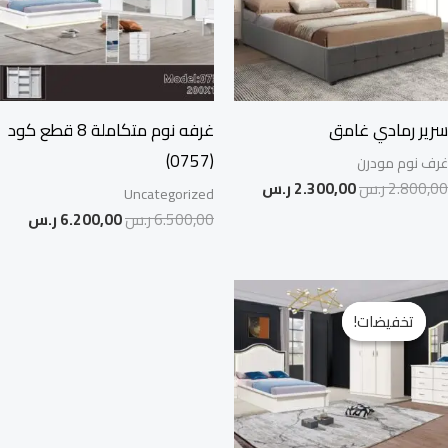
سرير رمادي غامق
غرفه نوم متكاملة 8 قطع كود
(0757)
غرف نوم مودرن
2.800,00
ر.س
2.300,00
ر.س
Uncategorized
6.500,00
ر.س
6.200,00
ر.س
السعر
السعر
الأصلي
الحالي
تخفيضات!
تخفيضات!
هو:
هو:
6.700,00 ر.س.
6.000,00 ر.س.