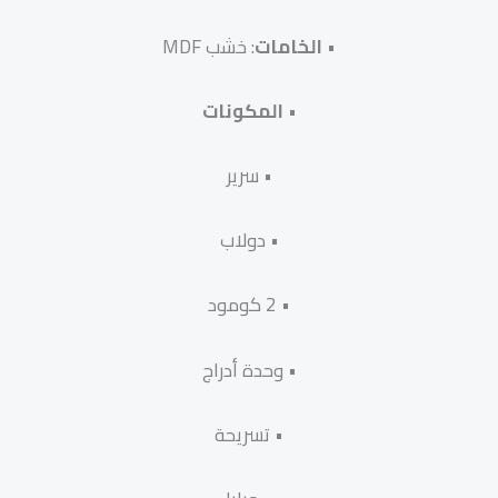
•
الخامات
: خشب MDF
•
المكونات
• سرير
• دولاب
• 2 كومود
• وحدة أدراج
• تسريحة