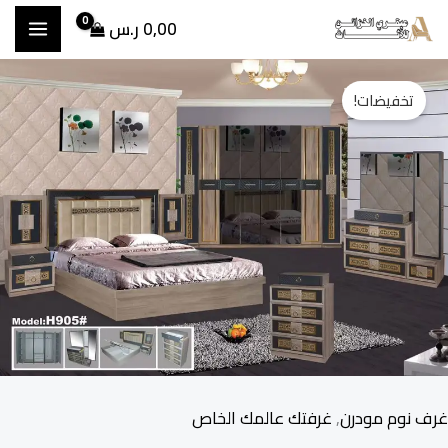
خطي
0,00
ر.س
لى
مية
السعر
السعر
لمحتوى
تخفيضات!
رف
الأصلي
الحالي
وم
ودرن
هو:
هو:
تكاملة
8.500,00 ر.س.
7.800,00 ر.س.
طع
ود
(90
غرف نوم مودرن
,
غرفتك عالمك الخاص