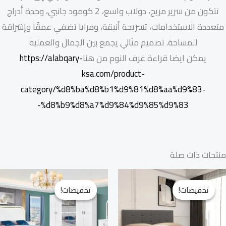
تتكون من سرير مريح، دولاب واسع، 2 كومود جانبي، وحدة أدراج
متعددة الاستخدامات، تسريحة أنيقة، ومرايا تضفي عمقًا وإشراقة
للمساحة. تصميم مثالي يجمع بين الجمال والعملية
يمكن ايضا قراءة غرف النوم من هنا
https://alabqary-
ksa.com/product-
category/%d8%ba%d8%b1%d9%81%d8%aa%d9%83-
%d8%b9%d8%a7%d9%84%d9%85%d9%83-
منتجات ذات صلة
السعر
السعر
السعر
السع
الأصلي
الحالي
الأصلي
الحال
تخفيضات!
تخفيضات!
تخفيضات!
تخفيضات!
هو:
هو:
هو:
هو:
2.800,00 ر.س.
2.300,00 ر.س.
6.500,00 ر.س.
.200,00