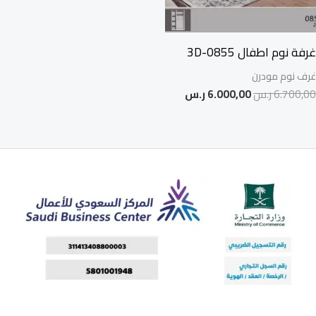
غرفة نوم اطفال 0855-3D
غرف نوم مودرن
6.700,00
ر.س
6.000,00
ر.س