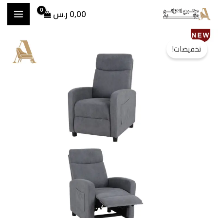
خطي
0,00
ر.س
لى
مية
السعر
السعر
لمحتوى
تخفيضات!
رسي
الأصلي
الحالي
سترخاء
وار
هو:
هو:
ود
850,00 ر.س.
563,00 ر.س.
(24041